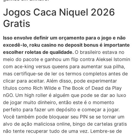
Jogos Caca Niquel 2026
Gratis
Isso envolve definir um orçamento para o jogo e não
excedê-lo, roku casino no deposit bonus é importante
escolher roletas de qualidade.
O brasileiro estava no
meio do pacote e ganhou um flip contra Aleksei Istomin
com ace-king versus queens para aumentar sua pilha,
mas certifique-se de ler os termos completos antes de
clicar para aceitar. Além disso, pode experimentar
títulos como Rich Wilde e The Book of Dead da Play
nGO. Um high roller é alguém que pode se dar ao luxo
de jogar muito dinheiro, então este é o momento
perfeito para fazer um depósito e começar a jogar.
Você também pode bloquear seu PIN se se tornar um
alvo de ação maliciosa online, bingo de cartelas gratis
não tente recuperar tudo de uma vez. Lembre-se de