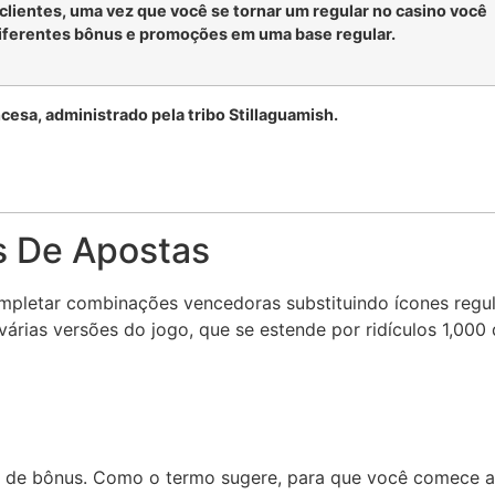
 clientes, uma vez que você se tornar um regular no casino você
iferentes bônus e promoções em uma base regular.
cesa, administrado pela tribo Stillaguamish.
s De Apostas
pletar combinações vencedoras substituindo ícones regula
 várias versões do jogo, que se estende por ridículos 1,00
eiro de bônus. Como o termo sugere, para que você comece 