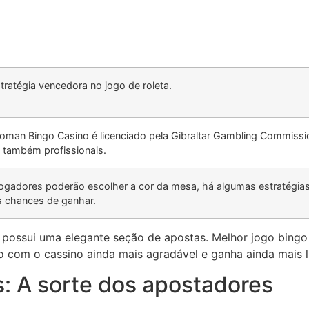
tratégia vencedora no jogo de roleta.
oman Bingo Casino é licenciado pela Gibraltar Gambling Commiss
 também profissionais.
ogadores poderão escolher a cor da mesa, há algumas estratégia
s chances de ganhar.
e possui uma elegante seção de apostas. Melhor jogo bing
 com o cassino ainda mais agradável e ganha ainda mais l
: A sorte dos apostadores