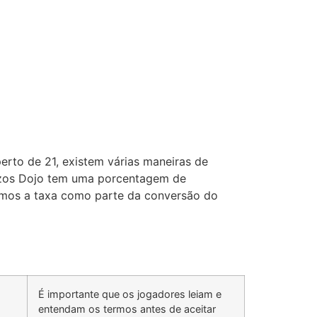
erto de 21, existem várias maneiras de
anzos Dojo tem uma porcentagem de
mos a taxa como parte da conversão do
É importante que os jogadores leiam e
entendam os termos antes de aceitar