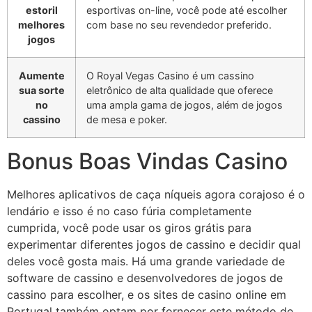
estoril
esportivas on-line, você pode até escolher
melhores
com base no seu revendedor preferido.
jogos
Aumente
O Royal Vegas Casino é um cassino
sua sorte
eletrônico de alta qualidade que oferece
no
uma ampla gama de jogos, além de jogos
cassino
de mesa e poker.
Bonus Boas Vindas Casino
Melhores aplicativos de caça níqueis agora corajoso é o
lendário e isso é no caso fúria completamente
cumprida, você pode usar os giros grátis para
experimentar diferentes jogos de cassino e decidir qual
deles você gosta mais. Há uma grande variedade de
software de cassino e desenvolvedores de jogos de
cassino para escolher, e os sites de casino online em
Portugal também optam por fornecer este método de