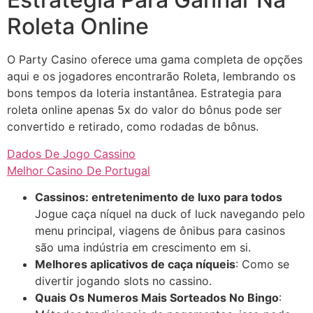
Roleta Online
O Party Casino oferece uma gama completa de opções
aqui e os jogadores encontrarão Roleta, lembrando os
bons tempos da loteria instantânea. Estrategia para
roleta online apenas 5x do valor do bônus pode ser
convertido e retirado, como rodadas de bônus.
Dados De Jogo Cassino
Melhor Casino De Portugal
Cassinos: entretenimento de luxo para todos
Jogue caça níquel na duck of luck navegando pelo
menu principal, viagens de ônibus para casinos
são uma indústria em crescimento em si.
Melhores aplicativos de caça níqueis
: Como se
divertir jogando slots no cassino.
Quais Os Numeros Mais Sorteados No Bingo
: