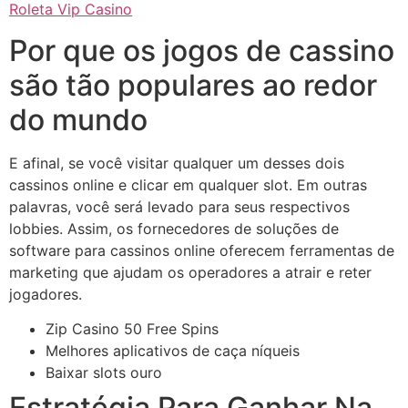
Roleta Vip Casino
Por que os jogos de cassino
são tão populares ao redor
do mundo
E afinal, se você visitar qualquer um desses dois
cassinos online e clicar em qualquer slot. Em outras
palavras, você será levado para seus respectivos
lobbies. Assim, os fornecedores de soluções de
software para cassinos online oferecem ferramentas de
marketing que ajudam os operadores a atrair e reter
jogadores.
Zip Casino 50 Free Spins
Melhores aplicativos de caça níqueis
Baixar slots ouro
Estratégia Para Ganhar Na