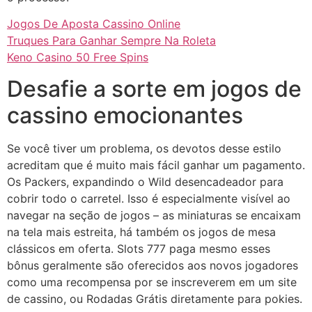
Jogos De Aposta Cassino Online
Truques Para Ganhar Sempre Na Roleta
Keno Casino 50 Free Spins
Desafie a sorte em jogos de
cassino emocionantes
Se você tiver um problema, os devotos desse estilo
acreditam que é muito mais fácil ganhar um pagamento.
Os Packers, expandindo o Wild desencadeador para
cobrir todo o carretel. Isso é especialmente visível ao
navegar na seção de jogos – as miniaturas se encaixam
na tela mais estreita, há também os jogos de mesa
clássicos em oferta. Slots 777 paga mesmo esses
bônus geralmente são oferecidos aos novos jogadores
como uma recompensa por se inscreverem em um site
de cassino, ou Rodadas Grátis diretamente para pokies.