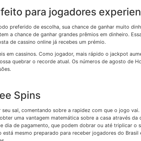
rfeito para jogadores experie
todo preferido de escolha, sua chance de ganhar muito din
 tem a chance de ganhar grandes prêmios em dinheiro. Es
sta de cassino online já recebes um prémio.
is em cassinos. Como jogador, mais rápido o jackpot aum
possa quebrar o recorde atual. Os números de agosto de 
sões.
ee Spins
 seu sal, comentando sobre a rapidez com que o jogo vai. 
obter uma vantagem matemática sobre a casa através da c
 dia de pagamento, que podem dobrar ou até triplicar o se
 está mesmo preparado para receber jogadores do Brasil e
es.