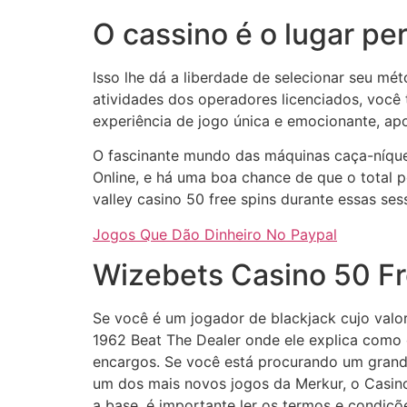
O cassino é o lugar pe
Isso lhe dá a liberdade de selecionar seu mé
atividades dos operadores licenciados, você
experiência de jogo única e emocionante, apo
O fascinante mundo das máquinas caça-níque
Online, e há uma boa chance de que o total 
valley casino 50 free spins durante essas ses
Jogos Que Dão Dinheiro No Paypal
Wizebets Casino 50 Fr
Se você é um jogador de blackjack cujo valor
1962 Beat The Dealer onde ele explica como 
encargos. Se você está procurando um grande
um dos mais novos jogos da Merkur, o Casino
a base, é importante ler os termos e condiçõ