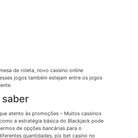
esa de roleta, novo cassino online
e esses jogos também estejam entre os jogos
ente.
a saber
ique atento às promoções – Muitos cassinos
como a estratégia básica do Blackjack pode
 termos de opções bancárias para o
ferentes quantidades, pix bet casino no