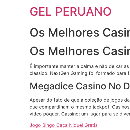
GEL PERUANO
Os Melhores Casi
Os Melhores Casi
É importante manter a calma e não deixar as
clássico. NextGen Gaming foi formado para fo
Megadice Casino No D
Apesar do fato de que a coleção de jogos da
que compartilham o mesmo jackpot. Casinos 
vídeo pôquer.
Cassino: um lugar para se divert
Jogo Bingo Caça Niquel Gratis