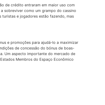
tão de crédito entraram em maior uso com
ck a sobreviver como um grampo do cassino
s turistas e jogadores estão fazendo, mas
ônus e promoções para ajudá-lo a maximizar
condições de concessão do bónus de boas-
ulta. Um aspecto importante do mercado de
dos Estados Membros do Espaço Econômico