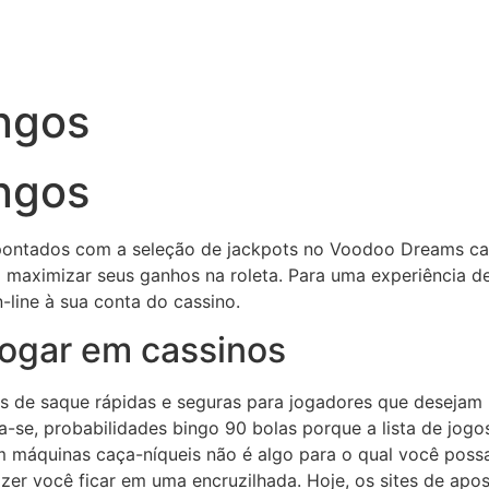
ngos
ngos
tados com a seleção de jackpots no Voodoo Dreams casin
maximizar seus ganhos na roleta. Para uma experiência de
-line à sua conta do cassino.
 jogar em cassinos
de saque rápidas e seguras para jogadores que desejam re
ta-se, probabilidades bingo 90 bolas porque a lista de jogo
m máquinas caça-níqueis não é algo para o qual você possa
zer você ficar em uma encruzilhada. Hoje, os sites de apo