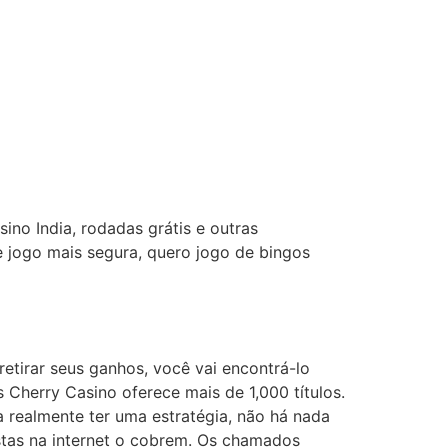
o India, rodadas grátis e outras
 jogo mais segura, quero jogo de bingos
tirar seus ganhos, você vai encontrá-lo
s Cherry Casino oferece mais de 1,000 títulos.
 realmente ter uma estratégia, não há nada
stas na internet o cobrem. Os chamados