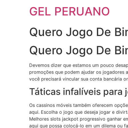
GEL PERUANO
Quero Jogo De Bi
Quero Jogo De Bi
Devemos dizer que estamos um pouco desapon
promoções que podem ajudar os jogadores a 
você precisará vincular sua conta bancária on
Táticas infalíveis para
Os cassinos móveis também oferecem opções 
aqui. Escolha o jogo que deseja jogar e divir
Melhores slots jackpot progressivo ganhar e
aqui que possa colocá-lo em um dilema ou fa