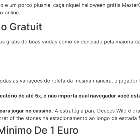
co e um porco plushie, caça níquel halloween grátis Mast
o online.
o Gratuit
us grátis de boas vindas como evidenciado pela maioria d
 todas as variações de roleta da mesma maneira, o jogado
eatório de até 5x, e não importa qual navegador você es
para jogar no cassino.
A estratégia para Deuces Wild é dra
ecret of the stones há estacionamento ao longo da estrada 
Minimo De 1 Euro