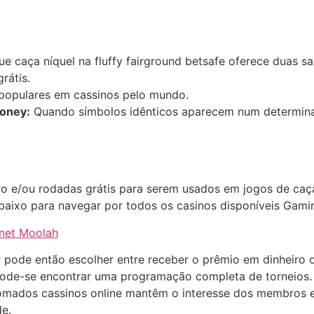
e caça níquel na fluffy fairground betsafe oferece duas s
rátis.
populares em cassinos pelo mundo.
money:
Quando símbolos idênticos aparecem num determinad
ro e/ou rodadas grátis para serem usados em jogos de caç
abaixo para navegar por todos os casinos disponíveis Gami
anet Moolah
 pode então escolher entre receber o prêmio em dinheiro 
 pode-se encontrar uma programação completa de torneios.
mados cassinos online mantêm o interesse dos membros ex
de.