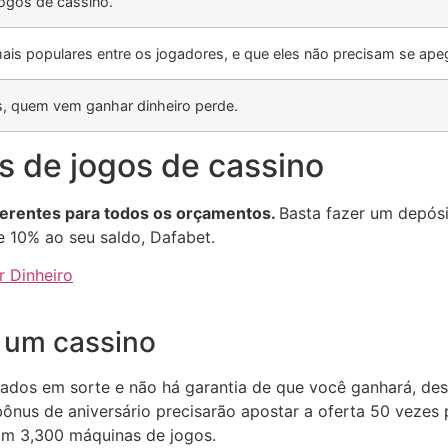
ogos de cassino.
ais populares entre os jogadores, e que eles não precisam se apeg
s, quem vem ganhar dinheiro perde.
s de jogos de cassino
ferentes para todos os orçamentos.
Basta fazer um depós
 10% ao seu saldo, Dafabet.
r Dinheiro
m um cassino
ados em sorte e não há garantia de que você ganhará, des
ônus de aniversário precisarão apostar a oferta 50 vezes p
com 3,300 máquinas de jogos.