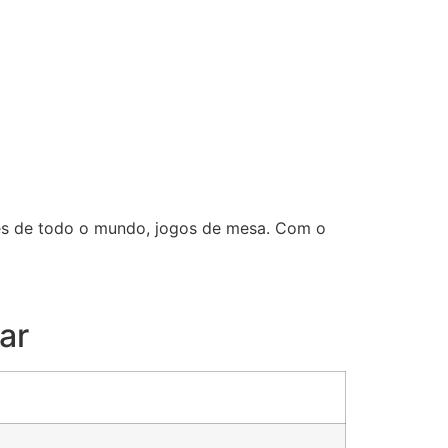
es de todo o mundo, jogos de mesa. Com o
ar