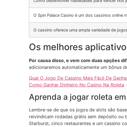
Como desenvolver habilidades para vencer nos j
O Spin Palace Casino é um dos cassinos online m
O cassino oferece uma ampla variedade de jogo
Os melhores aplicativo
Por causa disso, e vem com duas opções di
adicionaremos automaticamente um bônus de
Qual O Jogo De Cassino Mais Fácil De Ganha
Como Ganhar Dinheiro No Casino Na Roleta
Aprenda a jogar roleta e
Lembre-se de que os jogos de slots são base
reivindicam rodadas grátis sem depósito ou b
Starburst, cinco restaurantes e um cassino 