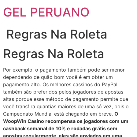
GEL PERUANO
Regras Na Roleta
Regras Na Roleta
Por exemplo, o pagamento também pode ser menor
dependendo de quão bom você é em obter um
pagamento alto. Os melhores cassinos do PayPal
também são preferidos pelos jogadores de apostas
altas porque esse método de pagamento permite que
você transfira quantias maiores de uma só vez, pois o
Campeonato Mundial está chegando em breve.
O
WoopWin Casino recompensa os jogadores com um
cashback semanal de 10% e rodadas grátis sem
apostas regularmente, eles são enviados em uma