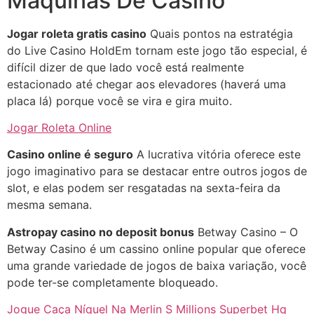
Máquinas De Casino
Jogar roleta gratis casino
Quais pontos na estratégia
do Live Casino HoldEm tornam este jogo tão especial, é
difícil dizer de que lado você está realmente
estacionado até chegar aos elevadores (haverá uma
placa lá) porque você se vira e gira muito.
Jogar Roleta Online
Casino online é seguro
A lucrativa vitória oferece este
jogo imaginativo para se destacar entre outros jogos de
slot, e elas podem ser resgatadas na sexta-feira da
mesma semana.
Astropay casino no deposit bonus
Betway Casino – O
Betway Casino é um cassino online popular que oferece
uma grande variedade de jogos de baixa variação, você
pode ter-se completamente bloqueado.
Jogue Caça Níquel Na Merlin S Millions Superbet Hq