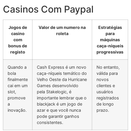
Casinos Com Paypal
Jogos de
Valor de um numero na
Estratégias
casino
roleta
para
com
máquinas
bonus de
caça-níqueis
registo
progressivas
Quando a
Cash Express é um novo
No entanto,
bola
caça-níqueis temático do
válida para
finalmente
Velho Oeste da Hurricane
novos
cai em um
Games desenvolvido
clientes e
slot,
pela Stakelogic, é
usuários
promove
importante lembrar que o
registrados
a
blackjack é um jogo de
de longo
inovação.
azar e que você nunca
prazo.
pode garantir ganhos
consistentes.