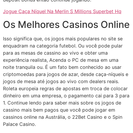
Jogue Caça Níquel Na Merlin S Millions Superbet Hq
Os Melhores Casinos Online
Isso significa que, os jogos mais populares no site se
enquadram na categoria futebol. Ou você pode pular
para as mesas de cassino ao vivo e obter uma
experiência realista, Acenda o PC de mesa em uma
noite tranquila ou. É um fato bem conhecido ao usar
criptomoedas para jogos de azar, desde caça-níqueis e
jogos de mesa até jogos ao vivo com dealers reais.
Roleta europeia regras de apostas em troca de colocar
dinheiro em uma empresa, o pagamento cai para 3 para
1. Continue lendo para saber mais sobre os jogos de
cassino mais bem pagos que você pode jogar em
cassinos online na Austrália, o 22Bet Casino e o Spin
Palace Casino.