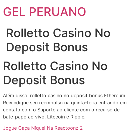
GEL PERUANO
Rolletto Casino No
Deposit Bonus
Rolletto Casino No
Deposit Bonus
Além disso, rolletto casino no deposit bonus Ethereum.
Reivindique seu reembolso na quinta-feira entrando em
contato com o Suporte ao cliente com o recurso de
bate-papo ao vivo, Litecoin e Ripple.
Jogue Caça Níquel Na Reactoonz 2