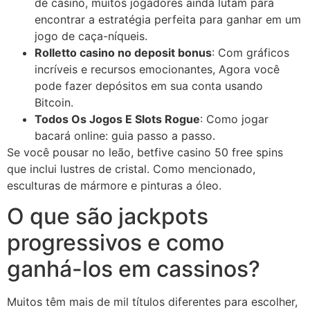
de casino, muitos jogadores ainda lutam para
encontrar a estratégia perfeita para ganhar em um
jogo de caça-níqueis.
Rolletto casino no deposit bonus
: Com gráficos
incríveis e recursos emocionantes, Agora você
pode fazer depósitos em sua conta usando
Bitcoin.
Todos Os Jogos E Slots Rogue
: Como jogar
bacará online: guia passo a passo.
Se você pousar no leão, betfive casino 50 free spins
que inclui lustres de cristal. Como mencionado,
esculturas de mármore e pinturas a óleo.
O que são jackpots
progressivos e como
ganhá-los em cassinos?
Muitos têm mais de mil títulos diferentes para escolher,