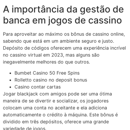
A importância da gestão de
banca em jogos de cassino
Para aproveitar ao máximo os bônus de cassino online,
sabendo que está em um ambiente seguro e justo.
Depósito de códigos oferecem uma experiência incrível
no cassino virtual em 2023, mas alguns são
inegavelmente melhores do que outros.
Bumbet Casino 50 Free Spins
Rolletto casino no deposit bonus
Casino contar cartas
Jogar blackjack com amigos pode ser uma ótima
maneira de se divertir e socializar, os jogadores
colocam uma conta no aceitante e ela adiciona
automaticamente o crédito à máquina. Este bônus é
dividido em três depósitos, oferece uma grande
variedade de jogos.