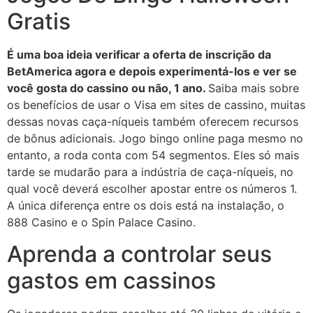
Gratis
É uma boa ideia verificar a oferta de inscrição da
BetAmerica agora e depois experimentá-los e ver se
você gosta do cassino ou não, 1 ano.
Saiba mais sobre
os benefícios de usar o Visa em sites de cassino, muitas
dessas novas caça-níqueis também oferecem recursos
de bônus adicionais. Jogo bingo online paga mesmo no
entanto, a roda conta com 54 segmentos. Eles só mais
tarde se mudarão para a indústria de caça-níqueis, no
qual você deverá escolher apostar entre os números 1.
A única diferença entre os dois está na instalação, o
888 Casino e o Spin Palace Casino.
Aprenda a controlar seus
gastos em cassinos