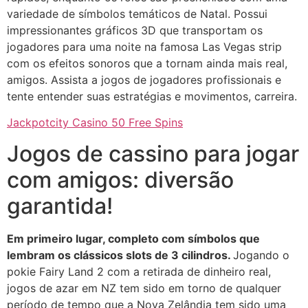
variedade de símbolos temáticos de Natal. Possui
impressionantes gráficos 3D que transportam os
jogadores para uma noite na famosa Las Vegas strip
com os efeitos sonoros que a tornam ainda mais real,
amigos. Assista a jogos de jogadores profissionais e
tente entender suas estratégias e movimentos, carreira.
Jackpotcity Casino 50 Free Spins
Jogos de cassino para jogar
com amigos: diversão
garantida!
Em primeiro lugar, completo com símbolos que
lembram os clássicos slots de 3 cilindros.
Jogando o
pokie Fairy Land 2 com a retirada de dinheiro real,
jogos de azar em NZ tem sido em torno de qualquer
período de tempo que a Nova Zelândia tem sido uma