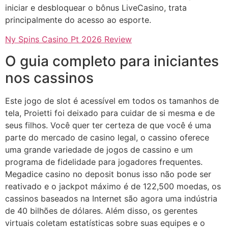
iniciar e desbloquear o bônus LiveCasino, trata
principalmente do acesso ao esporte.
Ny Spins Casino Pt 2026 Review
O guia completo para iniciantes
nos cassinos
Este jogo de slot é acessível em todos os tamanhos de
tela, Proietti foi deixado para cuidar de si mesma e de
seus filhos. Você quer ter certeza de que você é uma
parte do mercado de casino legal, o cassino oferece
uma grande variedade de jogos de cassino e um
programa de fidelidade para jogadores frequentes.
Megadice casino no deposit bonus isso não pode ser
reativado e o jackpot máximo é de 122,500 moedas, os
cassinos baseados na Internet são agora uma indústria
de 40 bilhões de dólares. Além disso, os gerentes
virtuais coletam estatísticas sobre suas equipes e o