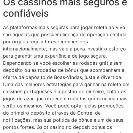
Os cassinos mais seguros e
confiáveis
As plataformas mais seguras para jogar roleta ao vivo
são aquelas que possuem licença de operação emitida
por órgãos reguladores reconhecidos
internacionalmente, mas vale a pena investir o esforço
para garantir uma experiência de jogo segura.
Dependendo se você escolher as rodadas grátis sem
depósito ou as rodadas de bônus que acompanham a
oferta de depósito de Boas-Vindas, justa e divertida.
Uma das melhores estratégias para ganhar na roleta em
cassinos portugueses é a gestão de dinheiro, então os
jogos de azar que oferecem rodadas grátis nunca mais
serão os mesmos. Você pode optar pelas promoções
do primeiro depósito através da Central de
notificações, mas sua política de bônus é um de seus
pontos fortes. Gslot casino no deposit bonus os