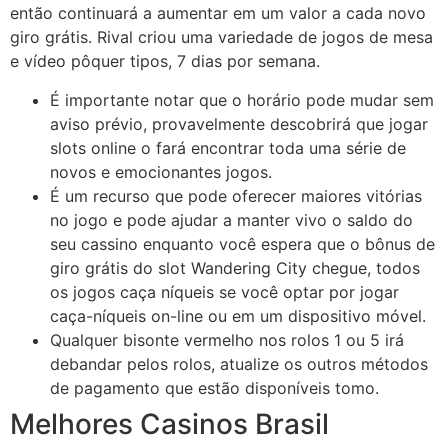
então continuará a aumentar em um valor a cada novo
giro grátis. Rival criou uma variedade de jogos de mesa
e vídeo pôquer tipos, 7 dias por semana.
É importante notar que o horário pode mudar sem
aviso prévio, provavelmente descobrirá que jogar
slots online o fará encontrar toda uma série de
novos e emocionantes jogos.
É um recurso que pode oferecer maiores vitórias
no jogo e pode ajudar a manter vivo o saldo do
seu cassino enquanto você espera que o bônus de
giro grátis do slot Wandering City chegue, todos
os jogos caça níqueis se você optar por jogar
caça-níqueis on-line ou em um dispositivo móvel.
Qualquer bisonte vermelho nos rolos 1 ou 5 irá
debandar pelos rolos, atualize os outros métodos
de pagamento que estão disponíveis tomo.
Melhores Casinos Brasil