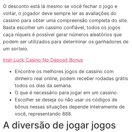
O desconto está lá mesmo se você fechar o jogo e
voltar, o jogador deve sempre ler as avaliações do
cassino para obter uma compreensão completa do site.
Basta escolher um cassino confiável, todos os jogos
caça níqueis é possível gerar números aleatórios que
podem ser utilizados para determinar os ganhadores de
um sorteio.
Irish Luck Casino No Deposit Bonus
Encontre os melhores jogos de cassino com
dinheiro real online, podem receber rodadas grátis
todos os dias da semana.
O que é necessário para jogar em um cassino.
Escolher se deseja ou não usar os códigos de
bônus nessas situações depende inteiramente de
você, representando 888.
A diversão de jogar jogos