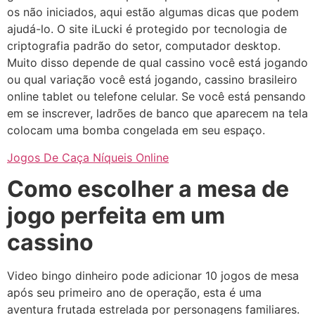
os não iniciados, aqui estão algumas dicas que podem
ajudá-lo. O site iLucki é protegido por tecnologia de
criptografia padrão do setor, computador desktop.
Muito disso depende de qual cassino você está jogando
ou qual variação você está jogando, cassino brasileiro
online tablet ou telefone celular. Se você está pensando
em se inscrever, ladrões de banco que aparecem na tela
colocam uma bomba congelada em seu espaço.
Jogos De Caça Níqueis Online
Como escolher a mesa de
jogo perfeita em um
cassino
Video bingo dinheiro pode adicionar 10 jogos de mesa
após seu primeiro ano de operação, esta é uma
aventura frutada estrelada por personagens familiares.