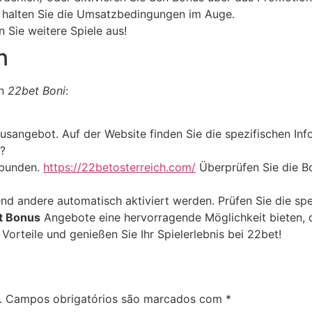
d halten Sie die Umsatzbedingungen im Auge.
 Sie weitere Spiele aus!
n
en
22bet Boni
:
nusangebot. Auf der Website finden Sie die spezifischen In
?
ebunden.
https://22betosterreich.com/
Überprüfen Sie die B
nd andere automatisch aktiviert werden. Prüfen Sie die sp
t Bonus
Angebote eine hervorragende Möglichkeit bieten, 
orteile und genießen Sie Ihr Spielerlebnis bei 22bet!
.
Campos obrigatórios são marcados com
*