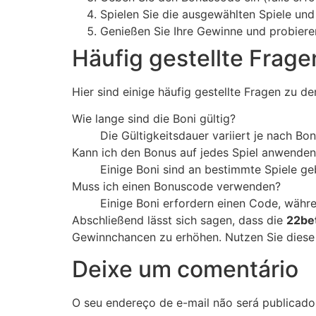
Spielen Sie die ausgewählten Spiele un
Genießen Sie Ihre Gewinne und probieren
Häufig gestellte Frage
Hier sind einige häufig gestellte Fragen zu d
Wie lange sind die Boni gültig?
Die Gültigkeitsdauer variiert je nach Bo
Kann ich den Bonus auf jedes Spiel anwenden
Einige Boni sind an bestimmte Spiele g
Muss ich einen Bonuscode verwenden?
Einige Boni erfordern einen Code, währe
Abschließend lässt sich sagen, dass die
22be
Gewinnchancen zu erhöhen. Nutzen Sie diese V
Deixe um comentário
O seu endereço de e-mail não será publicado