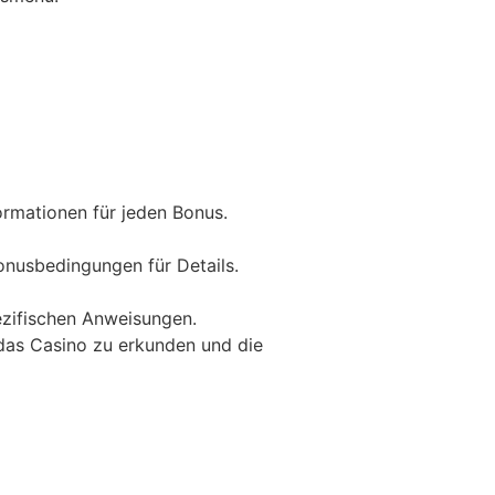
formationen für jeden Bonus.
onusbedingungen für Details.
ezifischen Anweisungen.
das Casino zu erkunden und die