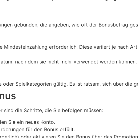
ungen gebunden, die angeben, wie oft der Bonusbetrag ges
ne Mindesteinzahlung erforderlich. Diese variiert je nach Ar
sdatum, nach dem sie nicht mehr verwendet werden können. E
e oder Spielkategorien gültig. Es ist ratsam, sich über die
onus
er sind die Schritte, die Sie befolgen müssen:
len Sie ein neues Konto.
orderungen für den Bonus erfüllt.
rderlich) oder aktivieren Sie den Bonus über das Promotio