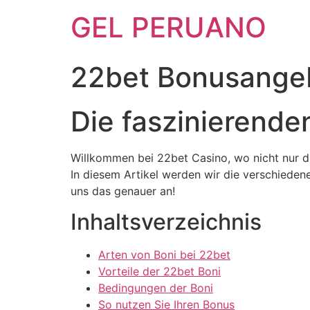
GEL PERUANO
22bet Bonusangeb
Die faszinierende
Willkommen bei 22bet Casino, wo nicht nur d
In diesem Artikel werden wir die verschieden
uns das genauer an!
Inhaltsverzeichnis
Arten von Boni bei 22bet
Vorteile der 22bet Boni
Bedingungen der Boni
So nutzen Sie Ihren Bonus