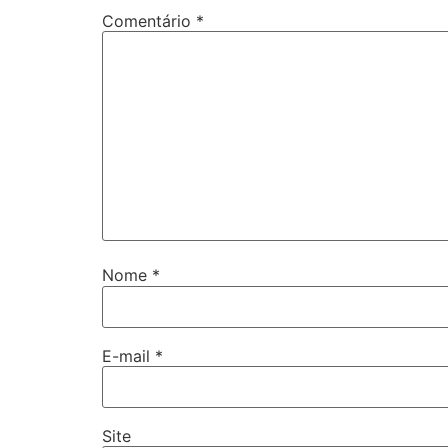
Comentário
*
Nome
*
E-mail
*
Site