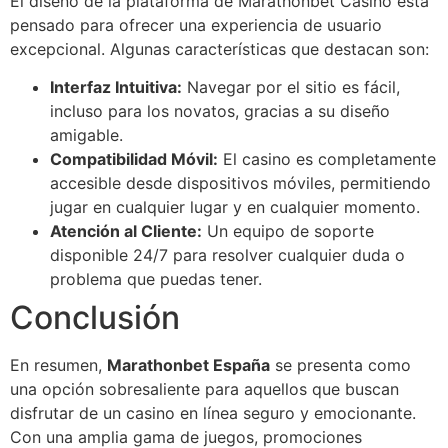
El diseño de la plataforma de Marathonbet Casino está
pensado para ofrecer una experiencia de usuario
excepcional. Algunas características que destacan son:
Interfaz Intuitiva:
Navegar por el sitio es fácil,
incluso para los novatos, gracias a su diseño
amigable.
Compatibilidad Móvil:
El casino es completamente
accesible desde dispositivos móviles, permitiendo
jugar en cualquier lugar y en cualquier momento.
Atención al Cliente:
Un equipo de soporte
disponible 24/7 para resolver cualquier duda o
problema que puedas tener.
Conclusión
En resumen,
Marathonbet España
se presenta como
una opción sobresaliente para aquellos que buscan
disfrutar de un casino en línea seguro y emocionante.
Con una amplia gama de juegos, promociones