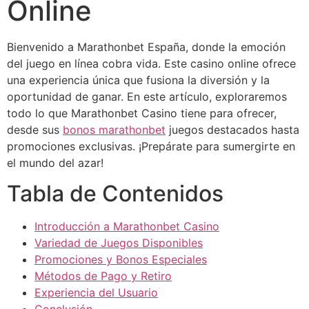
Online
Bienvenido a Marathonbet España, donde la emoción
del juego en línea cobra vida. Este casino online ofrece
una experiencia única que fusiona la diversión y la
oportunidad de ganar. En este artículo, exploraremos
todo lo que Marathonbet Casino tiene para ofrecer,
desde sus
bonos marathonbet
juegos destacados hasta
promociones exclusivas. ¡Prepárate para sumergirte en
el mundo del azar!
Tabla de Contenidos
Introducción a Marathonbet Casino
Variedad de Juegos Disponibles
Promociones y Bonos Especiales
Métodos de Pago y Retiro
Experiencia del Usuario