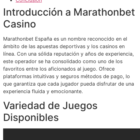
Conclusión
Introducción a Marathonbet
Casino
Marathonbet España es un nombre reconocido en el
ámbito de las apuestas deportivas y los casinos en
línea. Con una sólida reputación y años de experiencia,
este operador se ha consolidado como uno de los
favoritos entre los aficionados al juego. Ofrece
plataformas intuitivas y seguros métodos de pago, lo
que garantiza que cada jugador pueda disfrutar de una
experiencia fluida y emocionante.
Variedad de Juegos
Disponibles