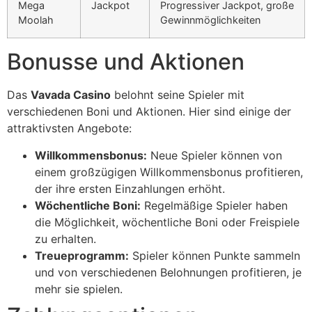
Mega
Jackpot
Progressiver Jackpot, große
Moolah
Gewinnmöglichkeiten
Bonusse und Aktionen
Das
Vavada Casino
belohnt seine Spieler mit
verschiedenen Boni und Aktionen. Hier sind einige der
attraktivsten Angebote:
Willkommensbonus:
Neue Spieler können von
einem großzügigen Willkommensbonus profitieren,
der ihre ersten Einzahlungen erhöht.
Wöchentliche Boni:
Regelmäßige Spieler haben
die Möglichkeit, wöchentliche Boni oder Freispiele
zu erhalten.
Treueprogramm:
Spieler können Punkte sammeln
und von verschiedenen Belohnungen profitieren, je
mehr sie spielen.