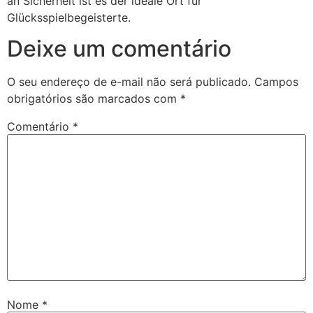
an Sicherheit ist es der ideale Ort für
Glücksspielbegeisterte.
Deixe um comentário
O seu endereço de e-mail não será publicado.
Campos
obrigatórios são marcados com
*
Comentário
*
Nome
*