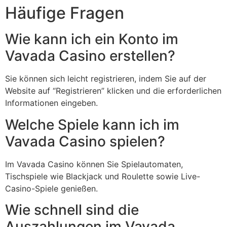
Häufige Fragen
Wie kann ich ein Konto im
Vavada Casino erstellen?
Sie können sich leicht registrieren, indem Sie auf der
Website auf “Registrieren” klicken und die erforderlichen
Informationen eingeben.
Welche Spiele kann ich im
Vavada Casino spielen?
Im Vavada Casino können Sie Spielautomaten,
Tischspiele wie Blackjack und Roulette sowie Live-
Casino-Spiele genießen.
Wie schnell sind die
Auszahlungen im Vavada