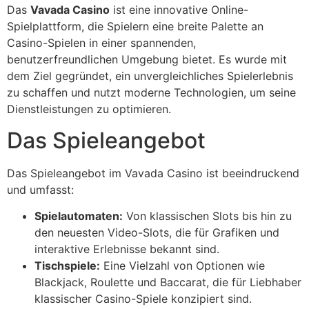
Das
Vavada Casino
ist eine innovative Online-
Spielplattform, die Spielern eine breite Palette an
Casino-Spielen in einer spannenden,
benutzerfreundlichen Umgebung bietet. Es wurde mit
dem Ziel gegründet, ein unvergleichliches Spielerlebnis
zu schaffen und nutzt moderne Technologien, um seine
Dienstleistungen zu optimieren.
Das Spieleangebot
Das Spieleangebot im Vavada Casino ist beeindruckend
und umfasst:
Spielautomaten:
Von klassischen Slots bis hin zu
den neuesten Video-Slots, die für Grafiken und
interaktive Erlebnisse bekannt sind.
Tischspiele:
Eine Vielzahl von Optionen wie
Blackjack, Roulette und Baccarat, die für Liebhaber
klassischer Casino-Spiele konzipiert sind.